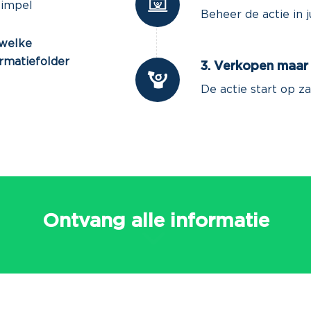
simpel
Beheer de actie in 
 welke
ormatiefolder
3. Verkopen maar
De actie start op 
Ontvang alle informatie