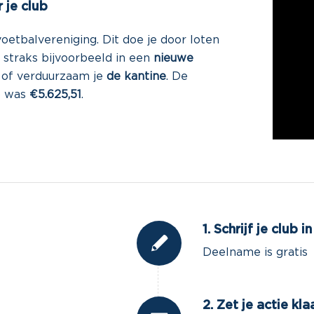
 je club
etbalvereniging. Dit doe je door loten
 straks bijvoorbeeld in een
nieuwe
n
of verduurzaam je
de kantine
. De
5 was
€5.625,51
.
1. Schrijf je club in
Deelname is gratis
2. Zet je actie kla