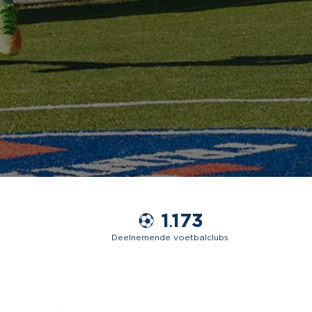
1
173
.
Deelnemende voetbalclubs