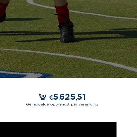
5
625
51
€
.
,
Gemiddelde opbrengst per vereniging